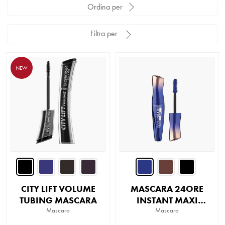
Ordina per
Filtra per
NEW
CITY LIFT VOLUME
MASCARA 24ORE
TUBING MASCARA
INSTANT MAXI
Mascara
VOLUME CON
Mascara
CERAMIDI