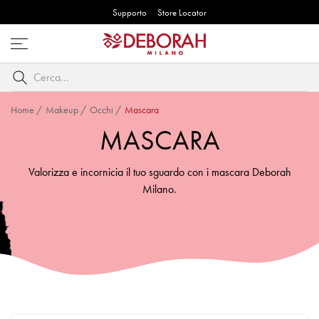
Supporto
Store Locator
Apri
menu
Cerca
per
parole
Home
/
Makeup
/
Occhi
/
Mascara
chiave
MASCARA
Valorizza e incornicia il tuo sguardo con i mascara Deborah
Milano.