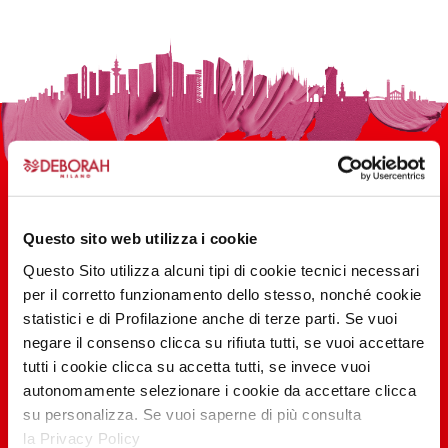
Questo sito web utilizza i cookie
100 ANNI DI INNOVAZIONE, RICERCA,
Questo Sito utilizza alcuni tipi di cookie tecnici necessari
per il corretto funzionamento dello stesso, nonché cookie
COLORE
statistici e di Profilazione anche di terze parti. Se vuoi
negare il consenso clicca su rifiuta tutti, se vuoi accettare
tutti i cookie clicca su accetta tutti, se invece vuoi
SCOPRI
autonomamente selezionare i cookie da accettare clicca
su personalizza. Se vuoi saperne di più consulta
SHARE THE BEAUTY #EVERYDAYDIVA
la Privacy Policy