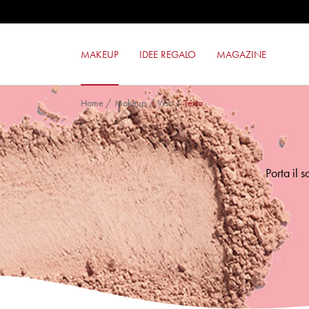
OMBRETTO MONO BIO
OMBRETTO 24ORE COLOR POWER
SMALTO GEL EFFECT
MAKEUP
IDEE REGALO
MAGAZINE
SUPER BLUSH
Home
/
Makeup
/
Viso
/
Terra
Porta il 