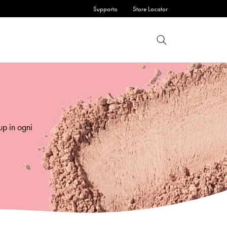
Supporto
Store Locator
up in ogni