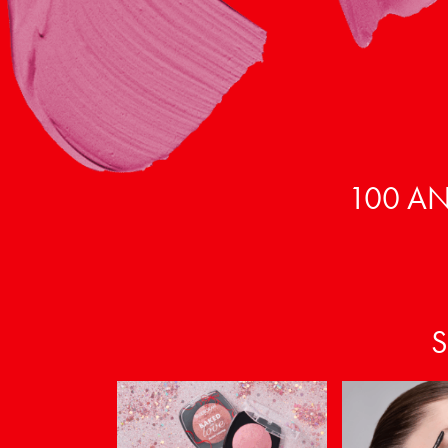
100 AN
S