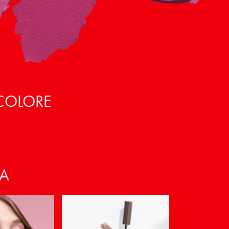
 COLORE
VA