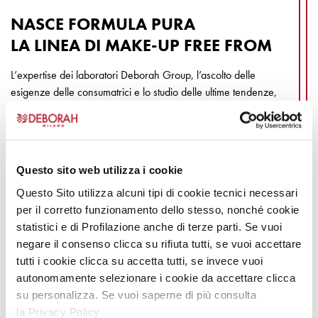
NASCE FORMULA PURA
LA LINEA DI MAKE-UP FREE FROM
L’expertise dei laboratori Deborah Group, l’ascolto delle
esigenze delle consumatrici e lo studio delle ultime tendenze,
hanno permesso la nascita della linea FORMULA PURA, una
linea di prodotti “FREE FROM” 0% siliconi petrolati fragranze,
100% performance cosmetica. Ideale per tutte le donne attente
all’origine delle formulazioni che non vogliono rinunciare a
Questo sito web utilizza i cookie
truccarsi e a sentirsi belle.
Questo Sito utilizza alcuni tipi di cookie tecnici necessari
2018
per il corretto funzionamento dello stesso, nonché cookie
statistici e di Profilazione anche di terze parti. Se vuoi
negare il consenso clicca su rifiuta tutti, se vuoi accettare
tutti i cookie clicca su accetta tutti, se invece vuoi
autonomamente selezionare i cookie da accettare clicca
su personalizza. Se vuoi saperne di più consulta
la Privacy Policy