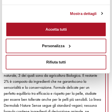
Mostra dettagli
Accetta tutti
LA NOSTRA NATURA
MEDITERRANEA
Personalizza
AL SERVIZIO DELLA COSMETICA
Rifiuta tutti
I prodotti DERMOLAB NATURE SENSE nascono e vengono
prodotti in Italia con almeno 98% di ingredienti di origine
naturale, 3 dei quali sono da agricoltura Biologica. Il restante
2% è composto da ingredienti che ne garantiscono la
sensorialità e la conservazione. Formule delicate per un
perfetto equilibrio tra efficacia e rispetto per la pelle, studiate
per essere ben tollerate anche per le pelli più sensibili. La linea
Dermolab Nature Sense segue gli standard vegani; nessuna
formula contiene ingredienti di derivazione animale, ne