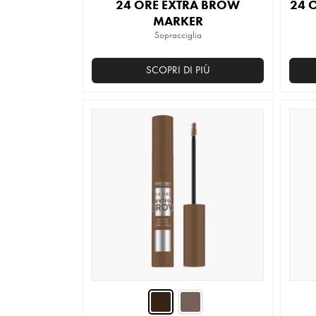
24 ORE EXTRA BROW
24 
MARKER
Sopracciglia
SCOPRI DI PIÙ
Questo
prodotto
ha
più
varianti.
Le
opzioni
possono
essere
scelte
nella
pagina
del
prodotto