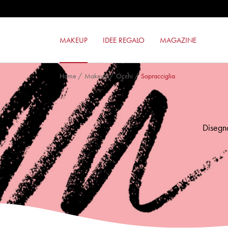
ROSSETTO MILANO RED
SMALTO GEL EFFECT
OMBRETTO 24ORE COLOR POWER
MAKEUP
IDEE REGALO
MAGAZINE
FONDOTINTA COMPATTO 24ORE P
Home
/
Makeup
/
Occhi
/
Sopracciglia
Disegna