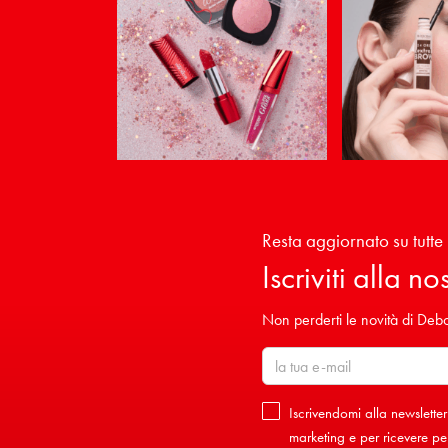
Resta aggiornato su tutte 
Iscriviti alla n
Non perderti le novità di Debor
Iscrivendomi alla newsletter
marketing e per ricevere per