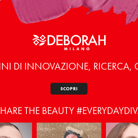
prodotto
NI DI INNOVAZIONE, RICERCA,
SCOPRI
HARE THE BEAUTY #EVERYDAYDI