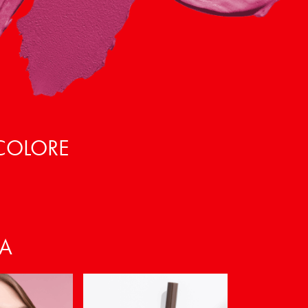
 COLORE
VA