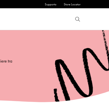
Supporto
Store Locator
iere tra