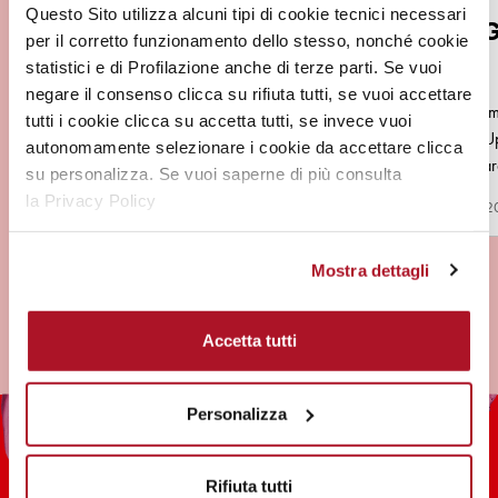
Questo Sito utilizza alcuni tipi di cookie tecnici necessari
NUOVE MATITE OCCHI E
CONSIG
per il corretto funzionamento dello stesso, nonché cookie
LABBRA BIO – FORMULA
statistici e di Profilazione anche di terze parti. Se vuoi
PURA
negare il consenso clicca su rifiuta tutti, se vuoi accettare
Deborah Milano ripropone le iconiche
Quali sono i 
tutti i cookie clicca su accetta tutti, se invece vuoi
MATITE FORMULA PURA occhi e labbra con
con i Make U
autonomamente selezionare i cookie da accettare clicca
una nuovissima formulazione certificata da
Milano? Guarda
su personalizza. Se vuoi saperne di più consulta
CCPB Consorzio Controllo Prodotti Biologici)
l’Official…
la Privacy Policy
25 Novembre 2022
26 Settembre 
con il 100%…
Mostra dettagli
Accetta tutti
Personalizza
Rifiuta tutti