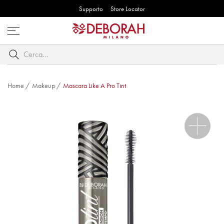
Supporto
Store Locator
Apri
menu
Cerca
per
parole
chiave
Home
/
Makeup
/
Mascara Like A Pro Tint