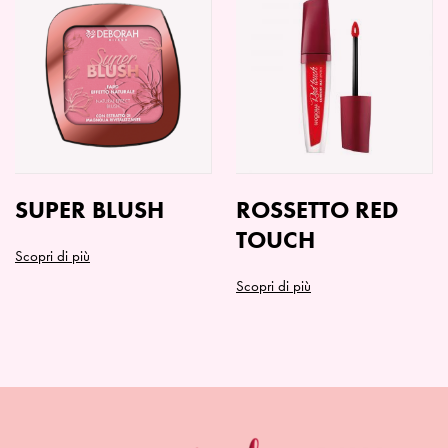
SUPER BLUSH
ROSSETTO RED
TOUCH
Scopri di più
Questo
Scopri di più
prodotto
Questo
ha
prodotto
più
ha
varianti.
più
Le
varianti.
opzioni
Le
possono