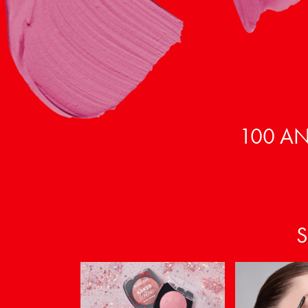
100 AN
S