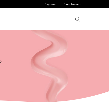
Supporto
Store Locator
o.