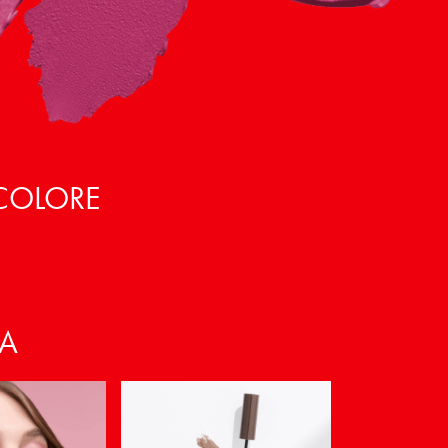
 COLORE
VA