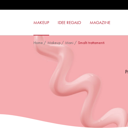
OMBRETTO 24ORE COLOR POWER
OMBRETTO COLOR LOVERS
SMALTO GEL EFFECT
MAKEUP
IDEE REGALO
MAGAZINE
ROSSETTO MILANO RED
Home
/
Makeup
/
Mani
/
Smalti trattamenti
P