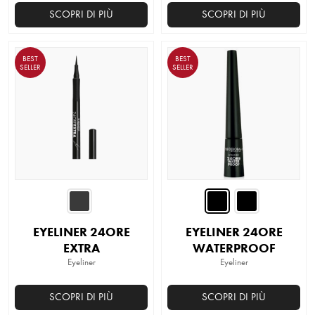
SCOPRI DI PIÙ
SCOPRI DI PIÙ
Questo
prodotto
BEST
BEST
ha
SELLER
SELLER
più
varianti.
Le
opzioni
possono
essere
scelte
nella
pagina
EYELINER 24ORE
EYELINER 24ORE
del
EXTRA
WATERPROOF
prodotto
Eyeliner
Eyeliner
SCOPRI DI PIÙ
SCOPRI DI PIÙ