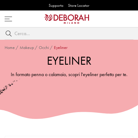
Supporto
Store Locator
Apri
menu
Cerca
per
parole
Home
/
Makeup
/
Occhi
/
Eyeliner
chiave
EYELINER
In formato penna o calamaio, scopri l'eyeliner perfetto per te.