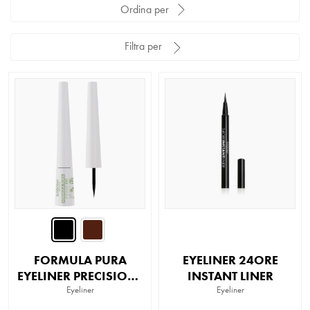
Ordina per
Filtra per
FORMULA PURA
EYELINER 24ORE
EYELINER PRECISIONE
INSTANT LINER
Eyeliner
BIO
Eyeliner