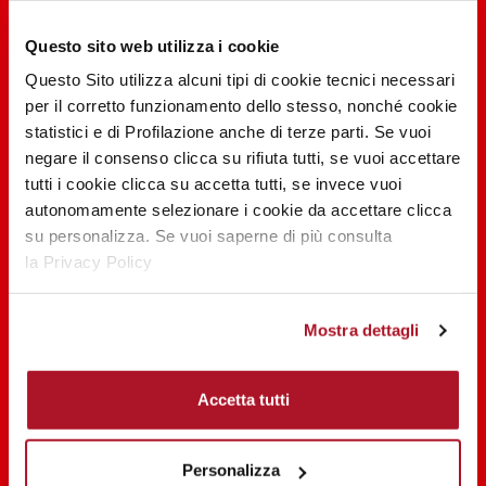
SHARE THE BEAUTY #EVERYDAYDIVA
Questo sito web utilizza i cookie
Questo Sito utilizza alcuni tipi di cookie tecnici necessari
per il corretto funzionamento dello stesso, nonché cookie
statistici e di Profilazione anche di terze parti. Se vuoi
negare il consenso clicca su rifiuta tutti, se vuoi accettare
tutti i cookie clicca su accetta tutti, se invece vuoi
autonomamente selezionare i cookie da accettare clicca
su personalizza. Se vuoi saperne di più consulta
la Privacy Policy
Mostra dettagli
Resta aggiornato su tutte le novità
Iscriviti alla nostra newsletter
Accetta tutti
Non perderti le novità di Deborah Milano, iscriviti alla newsletter!
Personalizza