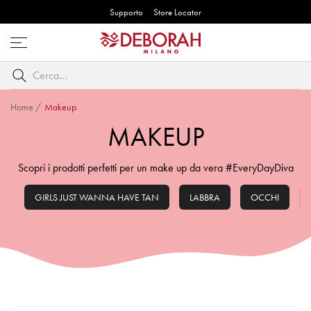
Supporto
Store Locator
Apri
menu
Cerca
per
parole
Home
/
Makeup
chiave
MAKEUP
Scopri i prodotti perfetti per un make up da vera #EveryDayDiva
GIRLS JUST WANNA HAVE TAN
LABBRA
OCCHI