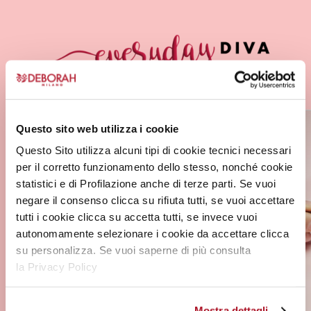
varianti.
Le
opzioni
possono
essere
scelte
nella
pagina
Questo sito web utilizza i cookie
del
Questo Sito utilizza alcuni tipi di cookie tecnici necessari
prodotto
per il corretto funzionamento dello stesso, nonché cookie
statistici e di Profilazione anche di terze parti. Se vuoi
negare il consenso clicca su rifiuta tutti, se vuoi accettare
tutti i cookie clicca su accetta tutti, se invece vuoi
autonomamente selezionare i cookie da accettare clicca
su personalizza. Se vuoi saperne di più consulta
la Privacy Policy
Mostra dettagli