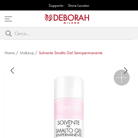
Supporto
Store Locator
Apri
menu
Cerca
per
parole
chiave
Home
/
Makeup
/
Solvente Smalto Gel Semipermanente