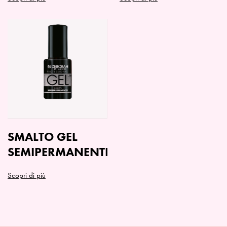
SMALTO GEL
SEMIPERMANENTE
Scopri di più
Questo
prodotto
ha
più