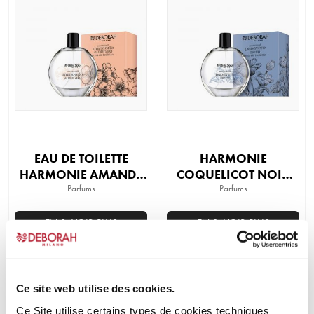
EAU DE TOILETTE
HARMONIE
HARMONIE AMANDE
COQUELICOT NOIR
AMBRÉE
Parfums
EAU DE TOILETTE
Parfums
EN SAVOIR PLUS
EN SAVOIR PLUS
BEST-
SELLER
Ce site web utilise des cookies.
Ce Site utilise certains types de cookies techniques