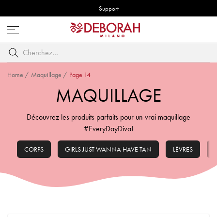
Support
Ouvrez
le
Cherchez
menu
par
mot
Home
/
Maquillage
/
Page 14
clé
MAQUILLAGE
Découvrez les produits parfaits pour un vrai maquillage
#EveryDayDiva!
CORPS
GIRLS JUST WANNA HAVE TAN
LÈVRES