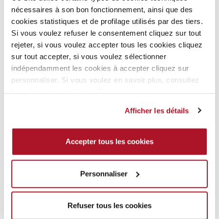
nécessaires à son bon fonctionnement, ainsi que des
cookies statistiques et de profilage utilisés par des tiers.
Si vous voulez refuser le consentement cliquez sur tout
rejeter, si vous voulez accepter tous les cookies cliquez
sur tout accepter, si vous voulez sélectionner
+8
indépendamment les cookies à accepter cliquez sur
personnaliser. Si vous voulez en savoir plus, consultez
FOND DE TEINT EXTRA
POUDRE COMPACT
la politique de confidentialité.
MAT PERFECTION
FORMULA PURA
Fond de teint
Poudre
Afficher les détails
EN SAVOIR PLUS
EN SAVOIR PLUS
Accepter tous les cookies
Ce
Ce
produit
produit
BEST-
a
a
SELLER
Personnaliser
plusieurs
plusieurs
variations.
variations.
Les
Les
Refuser tous les cookies
options
options