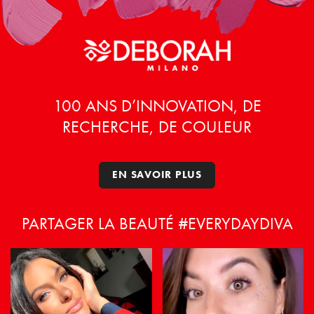
choisies
choisies
sur
sur
la
la
page
page
du
du
produit
produit
100 ANS D’INNOVATION, DE
RECHERCHE, DE COULEUR
EN SAVOIR PLUS
PARTAGER LA BEAUTÉ #EVERYDAYDIVA