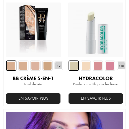
+2
+10
BB CRÈME 5-EN-1
HYDRACOLOR
Fond de teint
Produits curatifs pour les lèvres
EN SAVOIR PLUS
EN SAVOIR PLUS
Ce
Ce
produit
produit
a
a
plusieurs
plusieurs