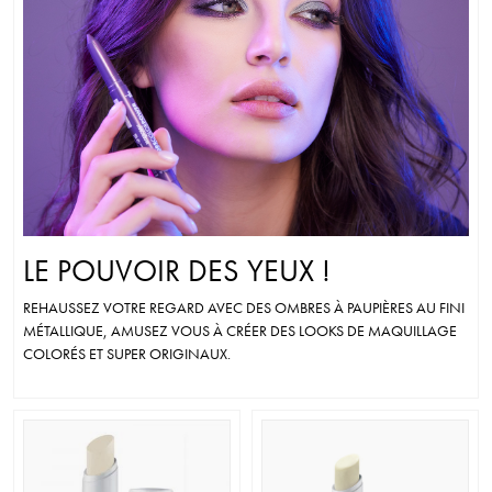
variations.
variations.
Les
Les
options
options
peuvent
peuvent
être
être
choisies
choisies
sur
sur
la
la
page
page
du
du
LE POUVOIR DES YEUX !
produit
produit
REHAUSSEZ VOTRE REGARD AVEC DES OMBRES À PAUPIÈRES AU FINI
MÉTALLIQUE, AMUSEZ VOUS À CRÉER DES LOOKS DE MAQUILLAGE
COLORÉS ET SUPER ORIGINAUX.