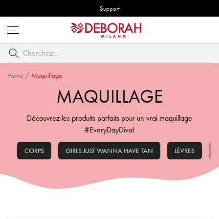
Support
Ouvrez
le
Cherchez
menu
par
mot
Home
/
Maquillage
clé
MAQUILLAGE
Découvrez les produits parfaits pour un vrai maquillage
#EveryDayDiva!
CORPS
GIRLS JUST WANNA HAVE TAN
LÈVRES