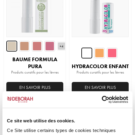
+4
BAUME FORMULA
PURA
HYDRACOLOR ENFANT
Produits curatifs pour les lèvres
Produits curatifs pour les lèvres
EN SAVOIR PLUS
EN SAVOIR PLUS
Ce
Ce
produit
produit
a
a
plusieurs
plusieurs
Ce site web utilise des cookies.
variations.
variations.
Ce Site utilise certains types de cookies techniques
Les
Les