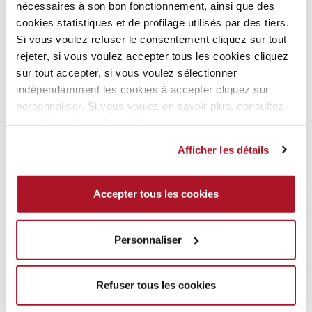
nécessaires à son bon fonctionnement, ainsi que des
options
options
cookies statistiques et de profilage utilisés par des tiers.
peuvent
peuvent
Si vous voulez refuser le consentement cliquez sur tout
être
être
rejeter, si vous voulez accepter tous les cookies cliquez
choisies
choisies
sur tout accepter, si vous voulez sélectionner
sur
sur
indépendamment les cookies à accepter cliquez sur
la
la
FORMULA PURA HUILE
FORMULA PURA
personnaliser. Si vous voulez en savoir plus, consultez
page
page
ONGLES & CUTICULES
VERNIS DURCISSEUR
la politique de confidentialité.
du
du
Vernis de soin
Vernis de soin
produit
produit
Afficher les détails
EN SAVOIR PLUS
EN SAVOIR PLUS
Accepter tous les cookies
Personnaliser
Refuser tous les cookies