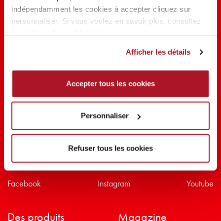
indépendamment les cookies à accepter cliquez sur
PARTAGER LA BEAUTÉ #EVERYDAYDIVA
personnaliser. Si vous voulez en savoir plus, consultez
la politique de confidentialité.
Afficher les détails
Accepter tous les cookies
Personnaliser
Refuser tous les cookies
Suivez-nous sur
Facebook
Instagram
Youtube
Des produits
Magazine