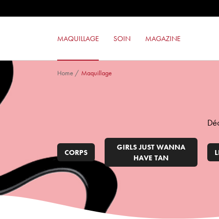
Ombre à paupières Color Lovers
MASCARA LIKE A PRO
ROUGE À LÈVRES MILANO RED
MAQUILLAGE
SOIN
MAGAZINE
FARD À JOUES SUPER BLUSH
Home
/
Maquillage
Déc
GIRLS JUST WANNA
CORPS
L
HAVE TAN