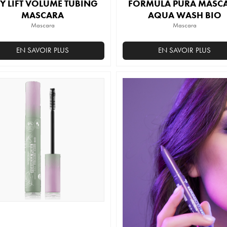
TY LIFT VOLUME TUBING
FORMULA PURA MASC
MASCARA
AQUA WASH BIO
Mascara
Mascara
EN SAVOIR PLUS
EN SAVOIR PLUS
Ce
produit
a
plusieurs
variations.
Les
options
peuvent
être
choisies
sur
la
page
du