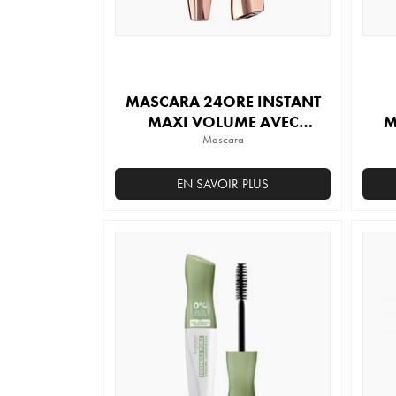
MASCARA 24ORE INSTANT
MAXI VOLUME AVEC
M
CERAMIDES
Mascara
EN SAVOIR PLUS