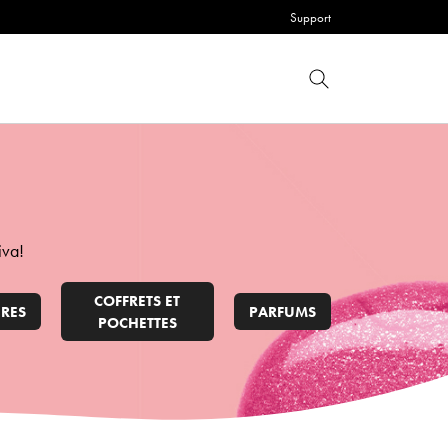
Support
iva!
COFFRETS ET
RES
PARFUMS
POCHETTES