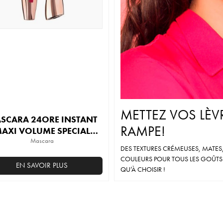
choisies
sur
la
page
du
produit
METTEZ VOS LÈVR
SCARA 24ORE INSTANT
RAMPE!
AXI VOLUME SPECIAL
INGREDIENT GRENADE
Mascara
DES TEXTURES CRÉMEUSES, MATES,
COULEURS POUR TOUS LES GOÛTS E
EN SAVOIR PLUS
QU’À CHOISIR !