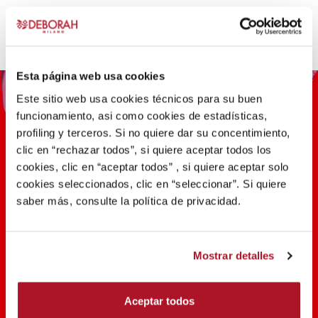
producto
tiene
múltiples
variantes.
Esta página web usa cookies
Las
opciones
Este sitio web usa cookies técnicos para su buen
se
funcionamiento, asi como cookies de estadísticas,
pueden
profiling y terceros. Si no quiere dar su concentimiento,
elegir
clic en “rechazar todos”, si quiere aceptar todos los
en
cookies, clic en “aceptar todos” , si quiere aceptar solo
la
cookies seleccionados, clic en “seleccionar”. Si quiere
100 AÑOS DE INNOVACIÓN,
página
saber más, consulte la política de privacidad.
INVESTIGACIÓN, COLOR
de
producto
Mostrar detalles
DESCUBRIR
Aceptar todos
SHARE THE BEAUTY #EVERYDAYDIVA