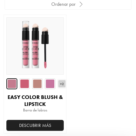
Ordenar por
+2
EASY COLOR BLUSH &
LIPSTICK
Barra de labios
DESCUBRIR MÁS
Este