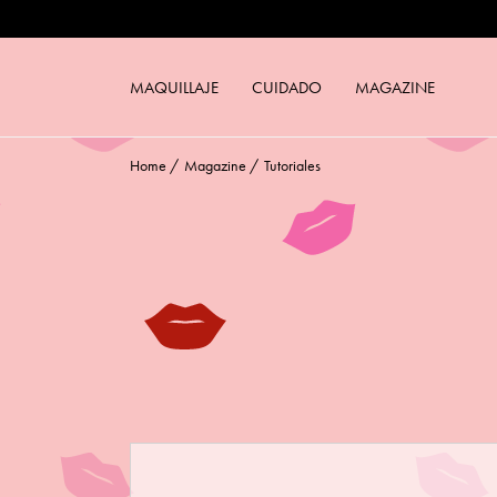
BARRA DE LABIOS RED TOUCH
MAQUILLAJE COMPACTO 24ORE PE
LACA DE UÑAS GEL EFFECT
MAQUILLAJE
CUIDADO
MAGAZINE
BRONZE LOVER
Home
/
Magazine
/
Tutoriales