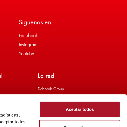
Síguenos en
Facebook
Instagram
Youtube
l
La red
Deborah Group
Sodalis Group
Brandcare
Aceptar todos
Rouge Baiser Paris
adísticas,
Deborah Formula Pura
 aceptar todos
Biopoint