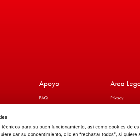
Apoyo
Area Lega
FAQ
Privacy
to
Contactos
Cookie
ies
s técnicos para su buen funcionamiento, asi como cookies de est
 quiere dar su concentimiento, clic en “rechazar todos”, si quiere