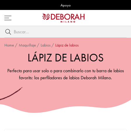
Apoyo
Abre
menú
Buscar
por
palabra
Home
/
Maquillaje
/
Labios
/
Lápiz de labios
clave
LÁPIZ DE LABIOS
Perfecto para usar solo o para combinarlo con tu barra de labios
favorits: los perfiladores de labios Deborah Milano.