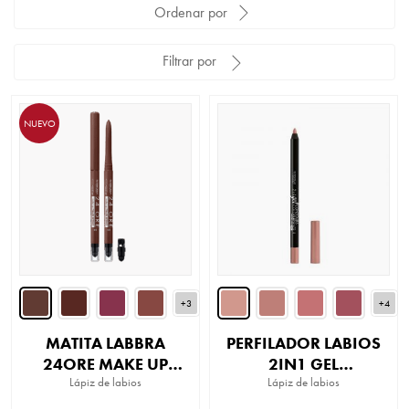
Ordenar por
Filtrar por
NUEVO
+3
+4
MATITA LABBRA
PERFILADOR LABIOS
24ORE MAKE UP
2IN1 GEL
FILLER EFFECT
Lápiz de labios
CONTOUR&COLOR
Lápiz de labios