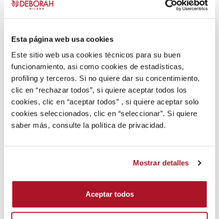
Este
Este
producto
producto
tiene
tiene
múltiples
múltiples
Esta página web usa cookies
variantes.
variantes.
Este sitio web usa cookies técnicos para su buen
Las
Las
funcionamiento, asi como cookies de estadísticas,
opciones
opciones
profiling y terceros. Si no quiere dar su concentimiento,
se
se
clic en “rechazar todos”, si quiere aceptar todos los
pueden
pueden
cookies, clic en “aceptar todos” , si quiere aceptar solo
elegir
elegir
cookies seleccionados, clic en “seleccionar”. Si quiere
en
en
saber más, consulte la política de privacidad.
la
la
PERFILADOR LABIOS
página
página
24ORE UNIVERSAL
de
de
Lápiz de labios
Mostrar detalles
producto
producto
DESCUBRIR MÁS
Aceptar todos