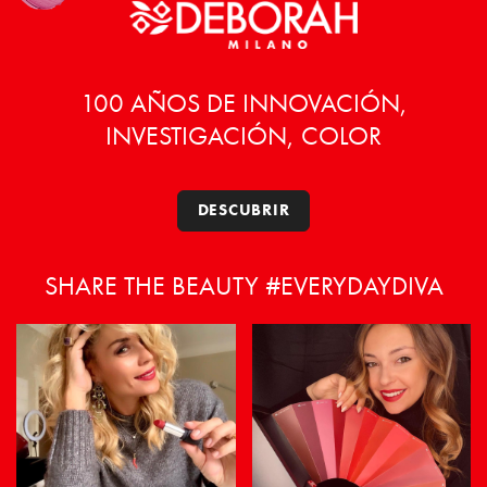
pueden
elegir
en
la
100 AÑOS DE INNOVACIÓN,
página
INVESTIGACIÓN, COLOR
de
producto
DESCUBRIR
SHARE THE BEAUTY #EVERYDAYDIVA