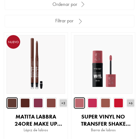
Ordenar por
Filtrar por
NUEVO
+3
+6
MATITA LABBRA
SUPER VINYL NO
24ORE MAKE UP
TRANSFER SHAKE
FILLER EFFECT
Lápiz de labios
Barra de labios
LIPSTICK