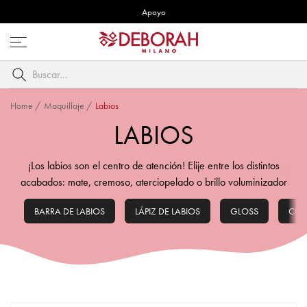
Apoyo
Abre
menú
Buscar
por
palabra
Home
/
Maquillaje
/
Labios
clave
LABIOS
¡Los labios son el centro de atención! Elije entre los distintos
acabados: mate, cremoso, aterciopelado o brillo voluminizador
BARRA DE LABIOS
LÁPIZ DE LABIOS
GLOSS
CUI