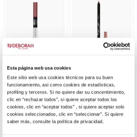
tiene
tiene
múltiples
múltiples
variantes.
variantes.
Las
Las
opciones
opciones
se
se
pueden
pueden
elegir
elegir
en
+6
en
+4
la
la
Esta página web usa cookies
BARRA DE LABIOS
PERFILADOR LABIOS
página
página
Este sitio web usa cookies técnicos para su buen
ABSOLUTE LASTING
2IN1 GEL
de
de
funcionamiento, asi como cookies de estadísticas,
LIQUID LIPSTICK
Barra de labios
CONTOUR&COLOR
Lápiz de labios
producto
producto
profiling y terceros. Si no quiere dar su concentimiento,
clic en “rechazar todos”, si quiere aceptar todos los
DESCUBRIR MÁS
DESCUBRIR MÁS
cookies, clic en “aceptar todos” , si quiere aceptar solo
Este
Este
cookies seleccionados, clic en “seleccionar”. Si quiere
producto
producto
BEST
saber más, consulte la política de privacidad.
tiene
tiene
SELLERS
múltiples
múltiples