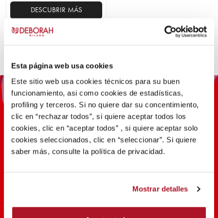
DESCUBRIR MÁS
Este
producto
tiene
múltiples
Esta página web usa cookies
variantes.
Este sitio web usa cookies técnicos para su buen
Las
funcionamiento, asi como cookies de estadísticas,
opciones
profiling y terceros. Si no quiere dar su concentimiento,
se
clic en “rechazar todos”, si quiere aceptar todos los
pueden
cookies, clic en “aceptar todos” , si quiere aceptar solo
elegir
cookies seleccionados, clic en “seleccionar”. Si quiere
en
saber más, consulte la política de privacidad.
la
100 AÑOS DE INNOVACIÓN,
página
INVESTIGACIÓN, COLOR
de
producto
Mostrar detalles
DESCUBRIR