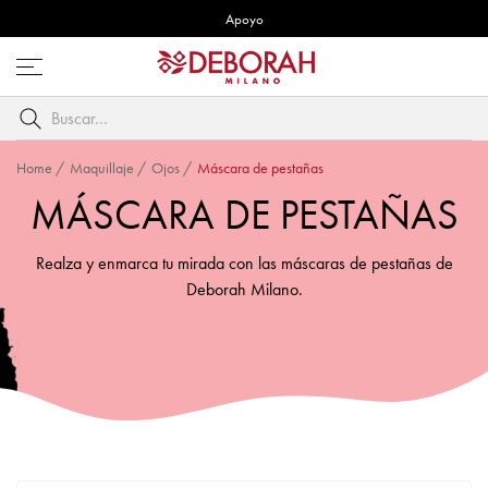
Apoyo
Abre
menú
Buscar
por
palabra
Home
/
Maquillaje
/
Ojos
/
Máscara de pestañas
clave
MÁSCARA DE PESTAÑAS
Realza y enmarca tu mirada con las máscaras de pestañas de
Deborah Milano.