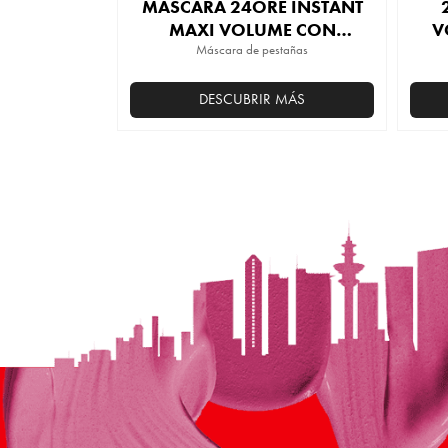
MÁSCARA 24ORE INSTANT
MAXI VOLUME CON
V
Máscara de pestañas
CERAMIDAS
DESCUBRIR MÁS