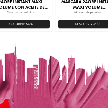
24ORE INSTANT MAXI
MÁSCARA 24ORE INST
OLUME CON ACEITE DE
MAXI VOLUME
Máscara de pestañas
GRANADA
WATERPROOF
Máscara de pestañas
DESCUBRIR MÁS
DESCUBRIR MÁS