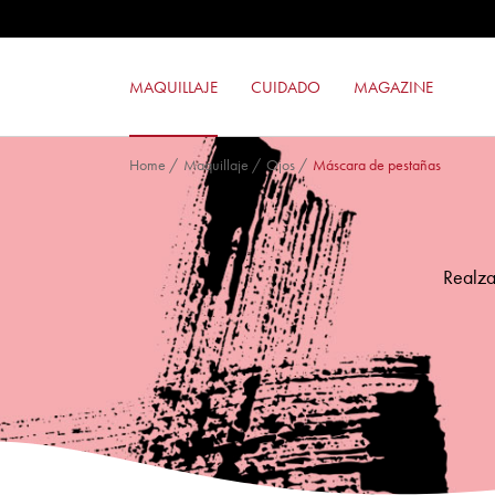
SOMBRA DE OJOS 24ORE COLOR 
BRONZE LOVER
SUPER BLUSH
MAQUILLAJE
CUIDADO
MAGAZINE
BARRA DE LABIOS MILANO RED
Home
/
Maquillaje
/
Ojos
/
Máscara de pestañas
Realza