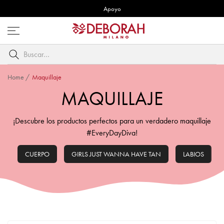
Apoyo
Abre
menú
Buscar
por
palabra
Home
/
Maquillaje
clave
MAQUILLAJE
¡Descubre los productos perfectos para un verdadero maquillaje
#EveryDayDiva!
CUERPO
GIRLS JUST WANNA HAVE TAN
LABIOS