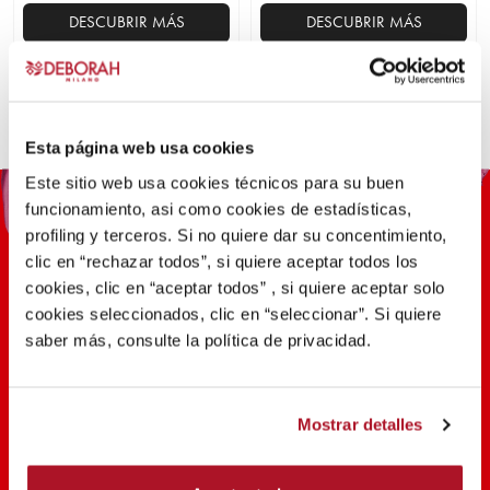
DESCUBRIR MÁS
DESCUBRIR MÁS
Este
Este
producto
producto
tiene
tiene
múltiples
múltiples
Esta página web usa cookies
variantes.
variantes.
Este sitio web usa cookies técnicos para su buen
Las
Las
funcionamiento, asi como cookies de estadísticas,
opciones
opciones
profiling y terceros. Si no quiere dar su concentimiento,
se
se
clic en “rechazar todos”, si quiere aceptar todos los
pueden
pueden
cookies, clic en “aceptar todos” , si quiere aceptar solo
elegir
elegir
cookies seleccionados, clic en “seleccionar”. Si quiere
en
en
saber más, consulte la política de privacidad.
la
la
100 AÑOS DE INNOVACIÓN,
página
página
INVESTIGACIÓN, COLOR
de
de
producto
producto
Mostrar detalles
DESCUBRIR