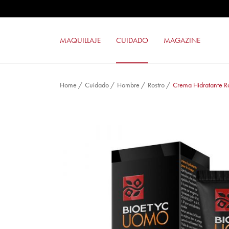
SUPER BLUSH
MAQUILLAJE COMPACTO 24ORE PE
SOMBRA DE OJOS 24ORE COLOR 
MAQUILLAJE
CUIDADO
MAGAZINE
BARRA DE LABIOS MILANO RED
Home
/
Cuidado
/
Hombre
/
Rostro
/
Crema Hidratante Ro