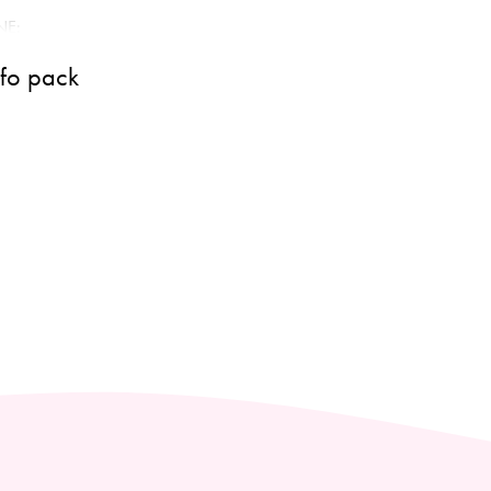
NE:
5 P® que aseguran una hidratación intensa y
nfo pack
ogenado y alantoína que favorecen la regeneración
ués del afeitado.
MENTE