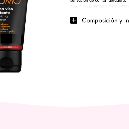
sensación de confort duradero.
FUNCIONA PORQUE CONTIE
Natural Extract AP y Fucogel 1.
Composición y I
duradera.
Aloe Vera, aceite de Palma hidr
de los tejidos especialmente desp
PROBADO DERMATOLÓGICA
Capacidad (gr)
: 50
Capacidad (ml)
: 50