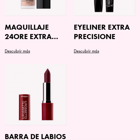
MAQUILLAJE
EYELINER EXTRA
24ORE EXTRA
PRECISIONE
COVER
Descubrir más
Descubrir más
Este
producto
tiene
múltiples
variantes.
Las
opciones
se
pueden
elegir
en
BARRA DE LABIOS