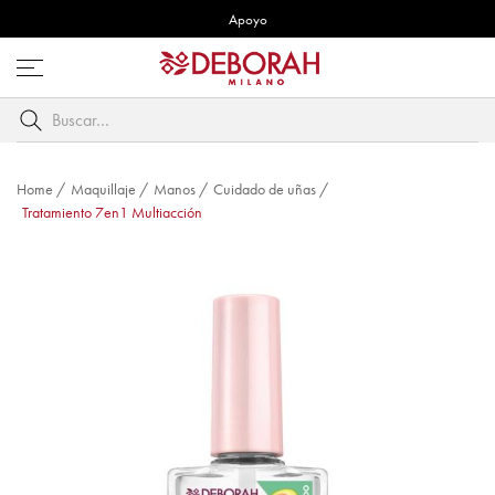
Apoyo
Abre
menú
Buscar
por
palabra
clave
Home
/
Maquillaje
/
Manos
/
Cuidado de uñas
/
Tratamiento 7en1 Multiacción