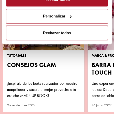
Personalizar
Rechazar todos
TUTORIALES
MARCA & PR
CONSEJOS GLAM
BARRA 
TOUCH
¡Inspirate de los looks realizados por nuestro
Una experienci
maquillador y sácale el mejor provecho a tu
labios: Debor
estuche MAKE UP BOOK!
barra de labi
rosa y ¡de ac
26 septiembre 2022
16 junio 2022