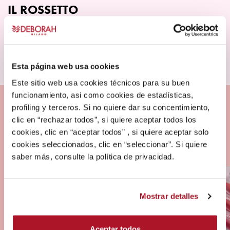
la
IL ROSSETTO
página
de
Descubrir más
producto
Este
producto
Esta página web usa cookies
tiene
múltiples
Este sitio web usa cookies técnicos para su buen
variantes.
funcionamiento, asi como cookies de estadísticas,
Las
profiling y terceros. Si no quiere dar su concentimiento,
opciones
clic en “rechazar todos”, si quiere aceptar todos los
se
cookies, clic en “aceptar todos” , si quiere aceptar solo
pueden
cookies seleccionados, clic en “seleccionar”. Si quiere
elegir
saber más, consulte la política de privacidad.
en
la
página
Mostrar detalles
de
producto
Aceptar todos