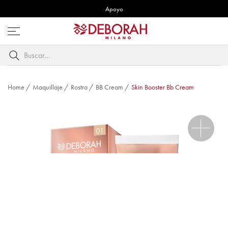
Apoyo
Abre
menú
Buscar
por
palabra
clave
Home
/
Maquillaje
/
Rostro
/
BB Cream
/
Skin Booster Bb Cream