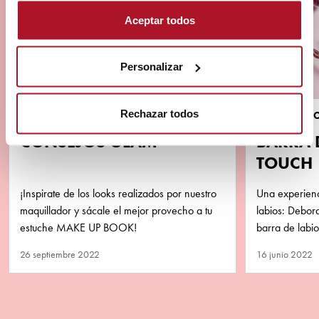
Aceptar todos
Personalizar
Rechazar todos
TUTORIALES
MARCA & PR
CONSEJOS GLAM
BARRA 
TOUCH
¡Inspirate de los looks realizados por nuestro
Una experienci
maquillador y sácale el mejor provecho a tu
labios: Debor
estuche MAKE UP BOOK!
barra de labi
rosa y ¡de ac
26 septiembre 2022
16 junio 2022