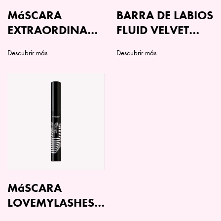
MáSCARA
BARRA DE LABIOS
EXTRAORDINARY
FLUID VELVET
5IN1
MAT
Descubrir más
Descubrir más
Este
producto
tiene
múltiples
variantes.
Las
opciones
se
pueden
elegir
en
MáSCARA
la
LOVEMYLASHES –
página
LONG
de