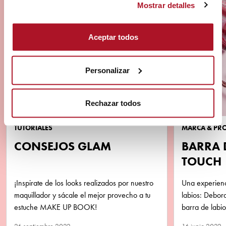
producto
Mostrar detalles
Aceptar todos
Personalizar
Rechazar todos
TUTORIALES
MARCA & PR
CONSEJOS GLAM
BARRA 
TOUCH
¡Inspirate de los looks realizados por nuestro
Una experienci
maquillador y sácale el mejor provecho a tu
labios: Debor
estuche MAKE UP BOOK!
barra de labi
rosa y ¡de ac