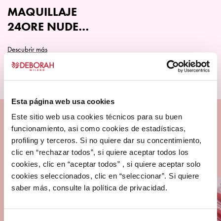
en
MAQUILLAJE
la
24ORE NUDE
página
PERFECT
de
Descubrir más
producto
Este
producto
tiene
múltiples
Esta página web usa cookies
variantes.
Este sitio web usa cookies técnicos para su buen
Las
funcionamiento, asi como cookies de estadísticas,
opciones
profiling y terceros. Si no quiere dar su concentimiento,
se
clic en “rechazar todos”, si quiere aceptar todos los
pueden
cookies, clic en “aceptar todos” , si quiere aceptar solo
elegir
cookies seleccionados, clic en “seleccionar”. Si quiere
en
saber más, consulte la política de privacidad.
la
página
de