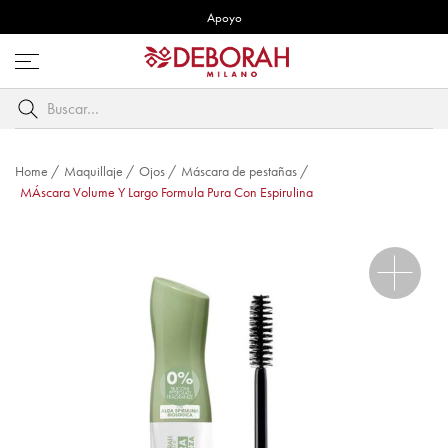
Apoyo
Abre
menú
Buscar
por
palabra
clave
Home
/
Maquillaje
/
Ojos
/
Máscara de pestañas
/
MÁscara Volume Y Largo Formula Pura Con Espirulina