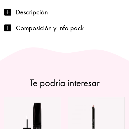
FORMULA
Descripción
PURA
con
espirulina
Composición y Info pack
cantidad
Te podría interesar