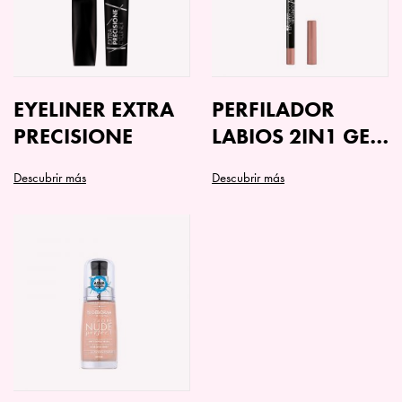
EYELINER EXTRA
PERFILADOR
PRECISIONE
LABIOS 2IN1 GEL
CONTOUR&COLOR
Descubrir más
Descubrir más
Este
producto
tiene
múltiples
variantes.
Las
opciones
se
pueden
elegir