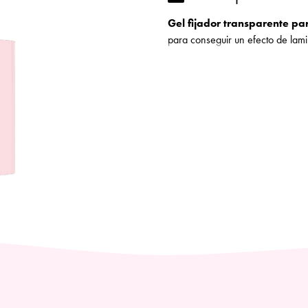
cantidad
Gel fijador transparente pa
para conseguir un efecto de lam
Su textura modulable, fácil de a
crear looks naturales o más defi
ergonómico especial, es posible 
sin desperdicios ni grumos.
El gel se seca rápidamente, no 
fijación impecable de hasta
12 
los vellos más rebeldes, define y
ordenadas durante todo el día.
Capacidad (ml)
: 7