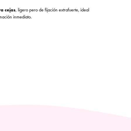
ra cejas
, ligero pero de fijación extrafuerte, ideal
inación inmediato.
plicar y moldear según el resultado deseado, permite
nidos en pocos gestos. Gracias a su aplicador
recoger y dosificar la cantidad adecuada de producto
es pegajoso y no deja residuos, garantizando una
horas
. Perfecto para mantener bajo control incluso
 fija las cejas, manteniéndolas perfectamente