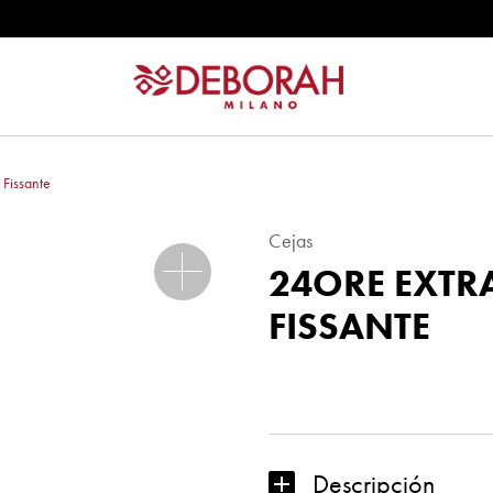
RFECT
 Fissante
Cejas
24ORE EXTR
FISSANTE
24ORE
EXTRA
BROW
GEL
Descripción
FISSANTE