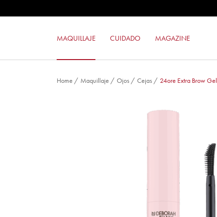
MAQUILLAJE COMPACTO 24ORE PE
LACA DE UÑAS GEL EFFECT
BARRA DE LABIOS MILANO RED
MAQUILLAJE
CUIDADO
MAGAZINE
BRONZE LOVER
Home
/
Maquillaje
/
Ojos
/
Cejas
/
24ore Extra Brow Gel