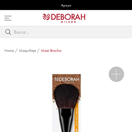
Apoyo
Abre
menú
Buscar
por
palabra
clave
Home
/
Maquillaje
/
Maxi Brocha