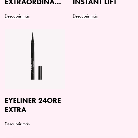
EXTRAORDINARY
INSTANT LIFT
5IN1
Descubrir más
Descubrir más
Este
producto
tiene
múltiples
variantes.
Las
opciones
se
pueden
elegir
en
EYELINER 24ORE
la
EXTRA
página
de
Descubrir más
producto