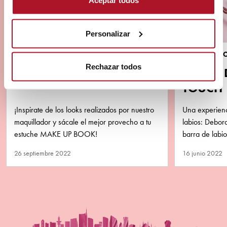
Aceptar todos
Personalizar
TUTORIALES
MARCA & PR
Rechazar todos
CONSEJOS GLAM
BARRA 
TOUCH
¡Inspirate de los looks realizados por nuestro
Una experienci
maquillador y sácale el mejor provecho a tu
labios: Debor
estuche MAKE UP BOOK!
barra de labi
rosa y ¡de ac
26 septiembre 2022
16 junio 2022