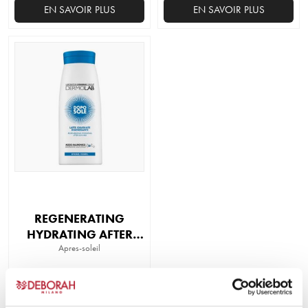
EN SAVOIR PLUS
EN SAVOIR PLUS
REGENERATING
HYDRATING AFTER
SUN MILK – FACE AND
Apres-soleil
BODY
EN SAVOIR PLUS