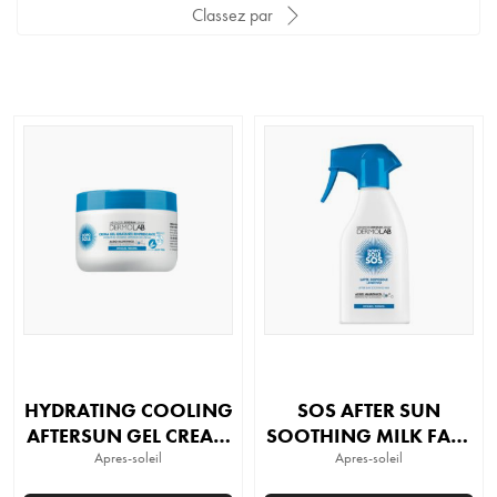
Classez par
HYDRATING COOLING
SOS AFTER SUN
AFTERSUN GEL CREAM
SOOTHING MILK FACE
FACE AND BODY
Apres-soleil
AND BODY
Apres-soleil