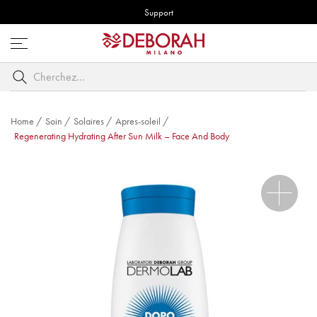
Support
Ouvrez
le
Cherchez
menu
par
mot
clé
Home
/
Soin
/
Solaires
/
Apres-soleil
/
Regenerating Hydrating After Sun Milk – Face And Body