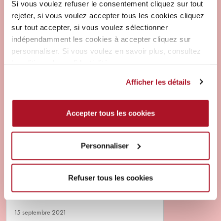
Si vous voulez refuser le consentement cliquez sur tout
rejeter, si vous voulez accepter tous les cookies cliquez
sur tout accepter, si vous voulez sélectionner
indépendamment les cookies à accepter cliquez sur
personnaliser. Si vous voulez en savoir plus, consultez
la politique de confidentialité.
Afficher les détails
Accepter tous les cookies
MARQUE ET PRODUITS
MASCARA 24ORE
INSTANT VOLUME UP TO
Personnaliser
THE STARS
ES CILS LIFTÉS JUSQU’AUX
Refuser tous les cookies
ÉTOILES!VOLUME, LIFT, COURBURE… EN
UN INSTANT! LE MASCARA QUI «LIFTE» EN
UN COUP DE BROSSE!INCROYABLE MAIS
15 septembre 2021
VRAI!Des cils et encore des…