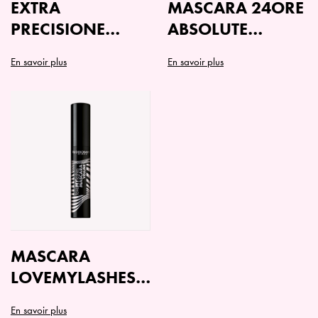
EXTRA
MASCARA 24ORE
PRECISIONE
ABSOLUTE
EYELINER
VOLUME
En savoir plus
En savoir plus
Ce
produit
a
plusieurs
variations.
Les
options
peuvent
être
choisies
sur
MASCARA
la
LOVEMYLASHES
page
VOLUME
du
En savoir plus
produit