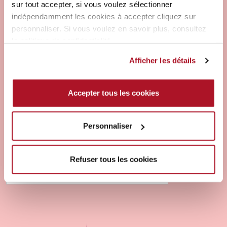
sur tout accepter, si vous voulez sélectionner
indépendamment les cookies à accepter cliquez sur
personnaliser. Si vous voulez en savoir plus, consultez
la politique de confidentialité.
Afficher les détails
MARQUE ET PRODUITS
MASCARA 24ORE
Accepter tous les cookies
INSTANT VOLUME UP TO
THE STARS
Personnaliser
ES CILS LIFTÉS JUSQU’AUX
ÉTOILES!VOLUME, LIFT, COURBURE… EN
UN INSTANT! LE MASCARA QUI «LIFTE» EN
Refuser tous les cookies
UN COUP DE BROSSE!INCROYABLE MAIS
15 septembre 2021
VRAI!Des cils et encore des…