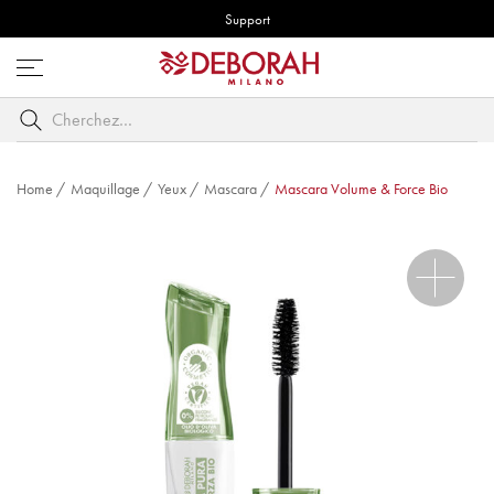
Support
Ouvrez
le
Cherchez
menu
par
mot
clé
Home
/
Maquillage
/
Yeux
/
Mascara
/
Mascara Volume & Force Bio