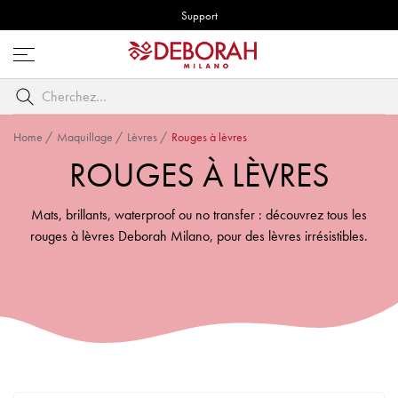
Support
Ouvrez
le
Cherchez
menu
par
mot
Home
/
Maquillage
/
Lèvres
/
Rouges à lèvres
clé
ROUGES À LÈVRES
Mats, brillants, waterproof ou no transfer : découvrez tous les
rouges à lèvres Deborah Milano, pour des lèvres irrésistibles.