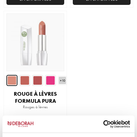
+10
ROUGE À LÈVRES
FORMULA PURA
Rouges à lèvres
EN SAVOIR PLUS
Ce