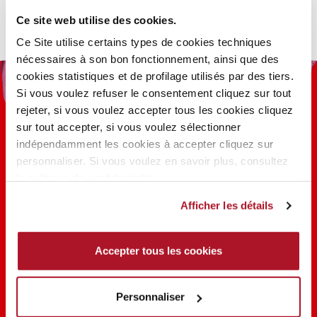
produit
a
Ce site web utilise des cookies.
plusieurs
Ce Site utilise certains types de cookies techniques
variations.
nécessaires à son bon fonctionnement, ainsi que des
Les
cookies statistiques et de profilage utilisés par des tiers.
options
Si vous voulez refuser le consentement cliquez sur tout
peuvent
rejeter, si vous voulez accepter tous les cookies cliquez
être
sur tout accepter, si vous voulez sélectionner
choisies
indépendamment les cookies à accepter cliquez sur
sur
personnaliser. Si vous voulez en savoir plus, consultez
la
100 ANS D’INNOVATION, DE
la politique de confidentialité.
page
RECHERCHE, DE COULEUR
Afficher les détails
du
produit
EN SAVOIR PLUS
Accepter tous les cookies
PARTAGER LA BEAUTÉ #EVERYDAYDIVA
Personnaliser