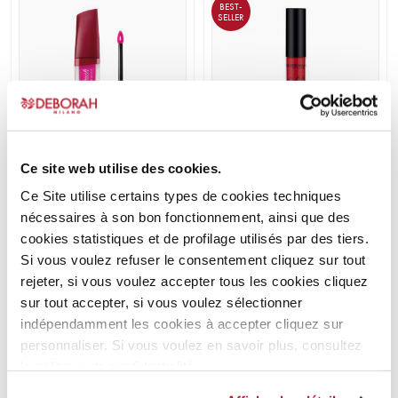
BEST-
a
a
SELLER
plusieurs
plusieurs
variations.
variations.
Les
Les
options
options
peuvent
peuvent
être
être
choisies
choisies
Ce site web utilise des cookies.
sur
+14
sur
+6
Ce Site utilise certains types de cookies techniques
la
la
nécessaires à son bon fonctionnement, ainsi que des
ROUGE À LÈVRES RED
LAQUE À LÈVRES FLUID
page
page
cookies statistiques et de profilage utilisés par des tiers.
TOUCH
VELVET MAT
du
du
Si vous voulez refuser le consentement cliquez sur tout
Rouges à lèvres
Rouges à lèvres
produit
produit
rejeter, si vous voulez accepter tous les cookies cliquez
sur tout accepter, si vous voulez sélectionner
EN SAVOIR PLUS
EN SAVOIR PLUS
indépendamment les cookies à accepter cliquez sur
Ce
Ce
personnaliser. Si vous voulez en savoir plus, consultez
produit
produit
la politique de confidentialité.
a
a
plusieurs
plusieurs