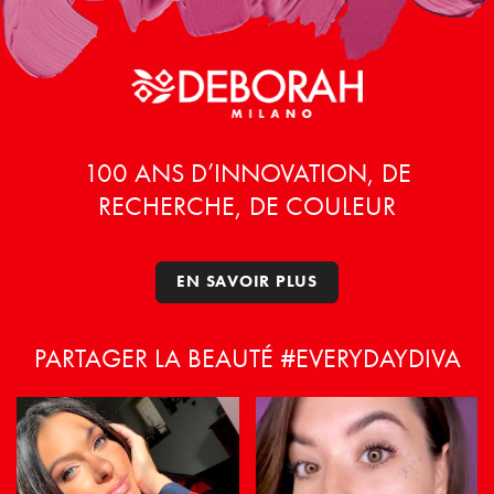
Les
options
peuvent
être
choisies
sur
la
100 ANS D’INNOVATION, DE
page
RECHERCHE, DE COULEUR
du
produit
EN SAVOIR PLUS
PARTAGER LA BEAUTÉ #EVERYDAYDIVA