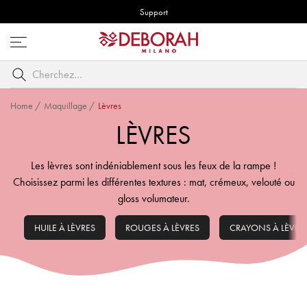
Support
Ouvrez
le
Cherchez
menu
par
mot
Home
/
Maquillage
/
Lèvres
clé
LÈVRES
Les lèvres sont indéniablement sous les feux de la rampe !
Choisissez parmi les différentes textures : mat, crémeux, velouté ou
gloss volumateur.
HUILE À LÈVRES
ROUGES À LÈVRES
CRAYONS À LÈVRE