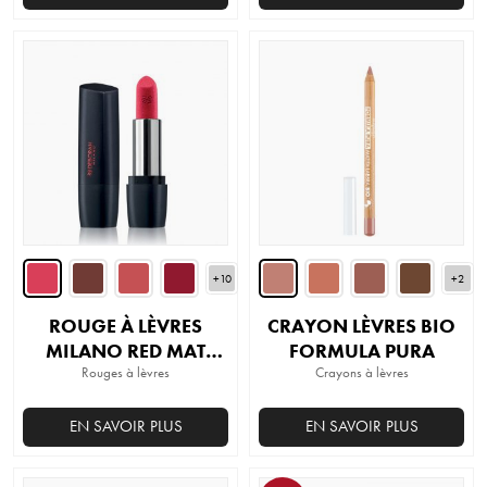
Ce
produit
a
plusieurs
variations.
Les
options
peuvent
être
choisies
+10
sur
+2
la
ROUGE À LÈVRES
CRAYON LÈVRES BIO
page
MILANO RED MAT
FORMULA PURA
du
Rouges à lèvres
LIPSTICK
Crayons à lèvres
produit
EN SAVOIR PLUS
EN SAVOIR PLUS
Ce
Ce
produit
produit