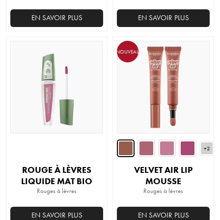
EN SAVOIR PLUS
EN SAVOIR PLUS
Ce
produit
NOUVEAU
a
plusieurs
variations.
Les
options
peuvent
être
choisies
sur
+2
la
ROUGE À LÈVRES
VELVET AIR LIP
page
LIQUIDE MAT BIO
MOUSSE
du
Rouges à lèvres
Rouges à lèvres
produit
EN SAVOIR PLUS
EN SAVOIR PLUS