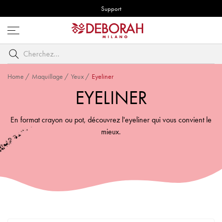
Support
Ouvrez
le
Cherchez
menu
par
mot
Home
/
Maquillage
/
Yeux
/
Eyeliner
clé
EYELINER
En format crayon ou pot, découvrez l'eyeliner qui vous convient le
mieux.