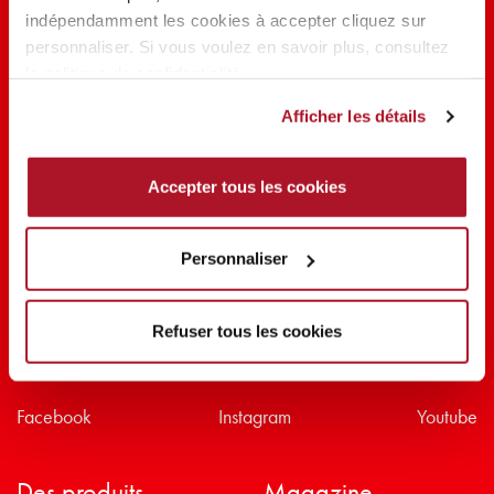
indépendamment les cookies à accepter cliquez sur
PARTAGER LA BEAUTÉ #EVERYDAYDIVA
personnaliser. Si vous voulez en savoir plus, consultez
la politique de confidentialité.
Afficher les détails
Accepter tous les cookies
Personnaliser
Refuser tous les cookies
Suivez-nous sur
Facebook
Instagram
Youtube
Des produits
Magazine