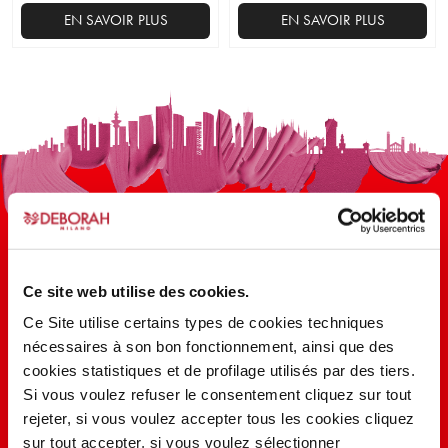
EN SAVOIR PLUS
EN SAVOIR PLUS
Ce
produit
a
plusieurs
variations.
Les
options
peuvent
être
choisies
sur
Ce site web utilise des cookies.
la
100 ANS D’INNOVATION, DE
Ce Site utilise certains types de cookies techniques
page
nécessaires à son bon fonctionnement, ainsi que des
RECHERCHE, DE COULEUR
du
cookies statistiques et de profilage utilisés par des tiers.
produit
Si vous voulez refuser le consentement cliquez sur tout
rejeter, si vous voulez accepter tous les cookies cliquez
EN SAVOIR PLUS
sur tout accepter, si vous voulez sélectionner