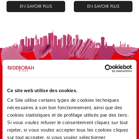
EN SAVOIR PLUS
EN SAVOIR PLUS
Ce
Ce
produit
produit
a
a
plusieurs
plusieurs
variations.
variations.
Les
Les
options
options
peuvent
peuvent
être
être
choisies
choisies
sur
sur
Ce site web utilise des cookies.
la
la
100 ANS D’INNOVATION, DE
Ce Site utilise certains types de cookies techniques
page
page
nécessaires à son bon fonctionnement, ainsi que des
RECHERCHE, DE COULEUR
du
du
cookies statistiques et de profilage utilisés par des tiers.
produit
produit
Si vous voulez refuser le consentement cliquez sur tout
rejeter, si vous voulez accepter tous les cookies cliquez
EN SAVOIR PLUS
sur tout accepter, si vous voulez sélectionner