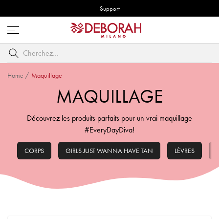
Support
Ouvrez
le
Cherchez
menu
par
mot
Home
/
Maquillage
clé
MAQUILLAGE
Découvrez les produits parfaits pour un vrai maquillage
#EveryDayDiva!
CORPS
GIRLS JUST WANNA HAVE TAN
LÈVRES