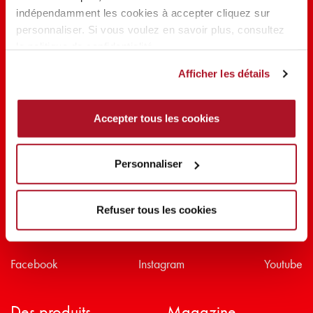
indépendamment les cookies à accepter cliquez sur
PARTAGER LA BEAUTÉ #EVERYDAYDIVA
personnaliser. Si vous voulez en savoir plus, consultez
la politique de confidentialité.
Afficher les détails
Accepter tous les cookies
Personnaliser
Refuser tous les cookies
Suivez-nous sur
Facebook
Instagram
Youtube
Des produits
Magazine