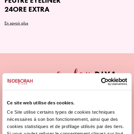
FEUTRE EYELINER
la
24ORE EXTRA
page
du
En savoir plus
produit
Ce site web utilise des cookies.
Ce Site utilise certains types de cookies techniques
nécessaires à son bon fonctionnement, ainsi que des
cookies statistiques et de profilage utilisés par des tiers.
Si vous voulez refuser le consentement cliquez sur tout