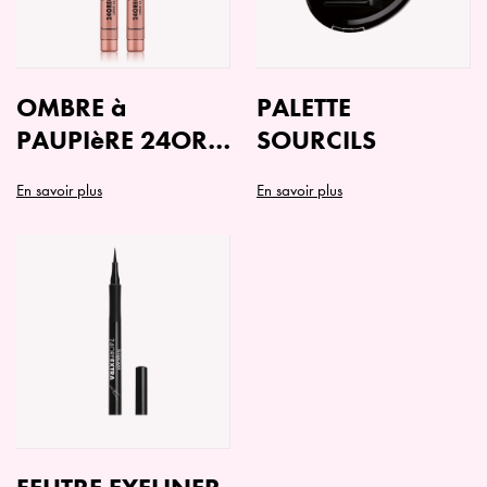
OMBRE à
PALETTE
PAUPIèRE 24ORE
SOURCILS
COLOR POWER
En savoir plus
En savoir plus
Ce
produit
a
plusieurs
variations.
Les
options
peuvent
être
choisies
sur