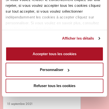
rejeter, si vous voulez accepter tous les cookies cliquez
sur tout accepter, si vous voulez sélectionner
indépendamment les cookies à accepter cliquez sur
personnaliser. Si vous voulez en savoir plus, consultez
la politique de confidentialité.
Afficher les détails
Accepter tous les cookies
MARQUE ET PRODUITS
MASCARA 24ORE
Personnaliser
INSTANT VOLUME UP TO
THE STARS
ES CILS LIFTÉS JUSQU’AUX
Refuser tous les cookies
ÉTOILES!VOLUME, LIFT, COURBURE… EN
UN INSTANT! LE MASCARA QUI «LIFTE» EN
UN COUP DE BROSSE!INCROYABLE MAIS
15 septembre 2021
VRAI!Des cils et encore des…