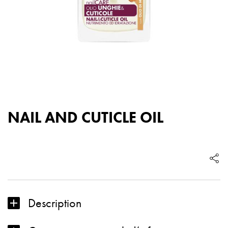
NAIL AND CUTICLE OIL
quantité
de
NAIL
AND
CUTICLE
Description
OIL