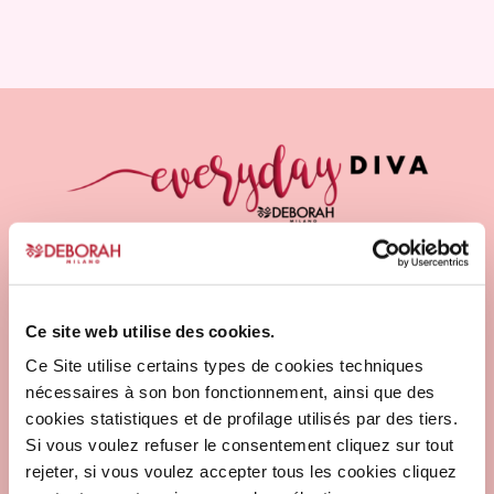
Ce
produit
produit
a
plusieurs
variations.
Les
options
peuvent
être
choisies
sur
la
page
Ce site web utilise des cookies.
du
Ce Site utilise certains types de cookies techniques
produit
nécessaires à son bon fonctionnement, ainsi que des
cookies statistiques et de profilage utilisés par des tiers.
Si vous voulez refuser le consentement cliquez sur tout
rejeter, si vous voulez accepter tous les cookies cliquez