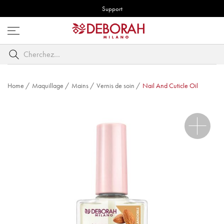
Support
Ouvrez
le
Cherchez
menu
par
mot
clé
Home
/
Maquillage
/
Mains
/
Vernis de soin
/
Nail And Cuticle Oil