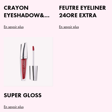
CRAYON
FEUTRE EYELINER
EYESHADOW&KAJAL
24ORE EXTRA
PENCIL
En savoir plus
En savoir plus
Ce
produit
a
plusieurs
variations.
Les
options
peuvent
être
choisies
sur
SUPER GLOSS
la
page
En savoir plus
du