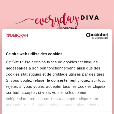
variations.
variations.
Les
Les
options
options
peuvent
peuvent
être
être
choisies
choisies
sur
sur
la
la
page
page
Ce site web utilise des cookies.
du
du
Ce Site utilise certains types de cookies techniques
produit
produit
nécessaires à son bon fonctionnement, ainsi que des
cookies statistiques et de profilage utilisés par des tiers.
Si vous voulez refuser le consentement cliquez sur tout
rejeter, si vous voulez accepter tous les cookies cliquez
sur tout accepter, si vous voulez sélectionner
indépendamment les cookies à accepter cliquez sur
personnaliser. Si vous voulez en savoir plus, consultez
la politique de confidentialité.