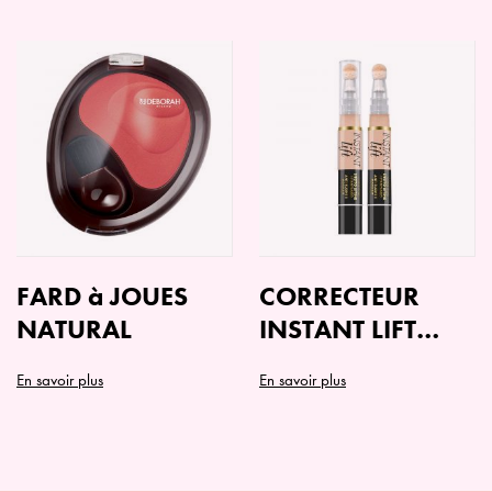
FARD à JOUES
CORRECTEUR
NATURAL
INSTANT LIFT
CONCEALER
En savoir plus
En savoir plus
Ce
Ce
produit
produit
a
a
plusieurs
plusieurs