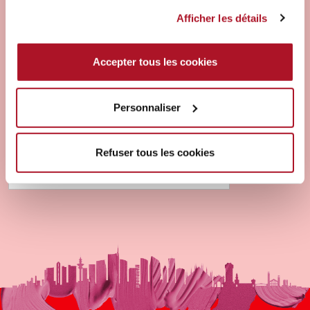
Afficher les détails
MARQUE ET PRODUITS
MASCARA 24ORE
Accepter tous les cookies
INSTANT VOLUME UP TO
THE STARS
Personnaliser
ES CILS LIFTÉS JUSQU’AUX
ÉTOILES!VOLUME, LIFT, COURBURE… EN
UN INSTANT! LE MASCARA QUI «LIFTE» EN
Refuser tous les cookies
UN COUP DE BROSSE!INCROYABLE MAIS
15 septembre 2021
VRAI!Des cils et encore des…