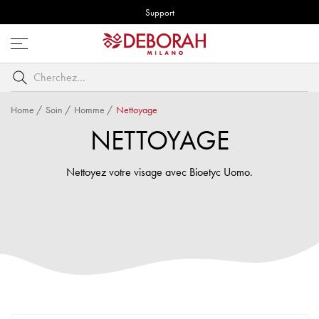
Support
Ouvrez
le
Cherchez
menu
par
mot
Home
/
Soin
/
Homme
/
Nettoyage
clé
NETTOYAGE
Nettoyez votre visage avec Bioetyc Uomo.