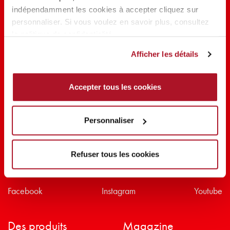
indépendamment les cookies à accepter cliquez sur
PARTAGER LA BEAUTÉ #EVERYDAYDIVA
personnaliser. Si vous voulez en savoir plus, consultez
la politique de confidentialité.
Afficher les détails
Accepter tous les cookies
Personnaliser
Refuser tous les cookies
Suivez-nous sur
Facebook
Instagram
Youtube
Des produits
Magazine