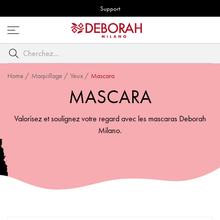
Support
Ouvrez
le
Cherchez
menu
par
mot
Home
/
Maquillage
/
Yeux
/
Mascara
clé
MASCARA
Valorisez et soulignez votre regard avec les mascaras Deborah
Milano.