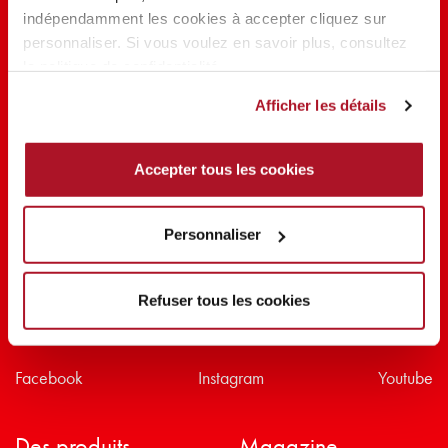
indépendamment les cookies à accepter cliquez sur
PARTAGER LA BEAUTÉ #EVERYDAYDIVA
personnaliser. Si vous voulez en savoir plus, consultez
la politique de confidentialité.
Afficher les détails
Accepter tous les cookies
Personnaliser
Refuser tous les cookies
Suivez-nous sur
Facebook
Instagram
Youtube
Des produits
Magazine