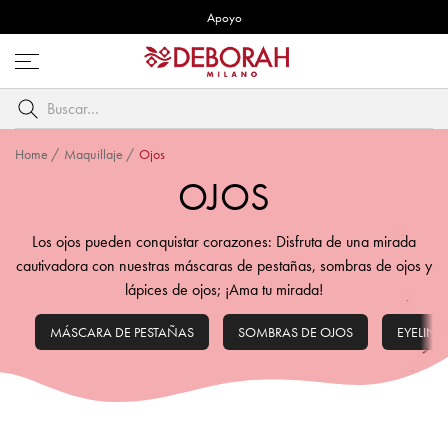
Apoyo
Abre
menú
Buscar
por
palabra
Home
/
Maquillaje
/
Ojos
clave
OJOS
Los ojos pueden conquistar corazones: Disfruta de una mirada
cautivadora con nuestras máscaras de pestañas, sombras de ojos y
lápices de ojos; ¡Ama tu mirada!
MÁSCARA DE PESTAÑAS
SOMBRAS DE OJOS
EYELINE