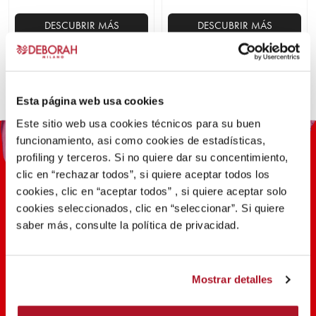
DESCUBRIR MÁS
DESCUBRIR MÁS
Este
producto
tiene
múltiples
Esta página web usa cookies
variantes.
Este sitio web usa cookies técnicos para su buen
Las
funcionamiento, asi como cookies de estadísticas,
opciones
profiling y terceros. Si no quiere dar su concentimiento,
se
clic en “rechazar todos”, si quiere aceptar todos los
pueden
cookies, clic en “aceptar todos” , si quiere aceptar solo
elegir
cookies seleccionados, clic en “seleccionar”. Si quiere
en
saber más, consulte la política de privacidad.
la
100 AÑOS DE INNOVACIÓN,
página
INVESTIGACIÓN, COLOR
de
Mostrar detalles
producto
DESCUBRIR