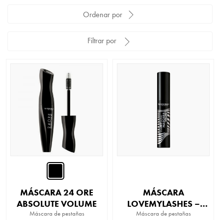
Ordenar por
Filtrar por
MÁSCARA 24 ORE
MÁSCARA
ABSOLUTE VOLUME
LOVEMYLASHES –
Máscara de pestañas
Máscara de pestañas
VOLUME